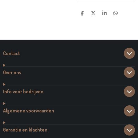
D
D
S
D
E
E
H
E
L
E
A
L
E
L
R
E
N
E
N
Contact
Over ons
Info voor bedrijven
Algemene voorwaarden
Garantie en klachten