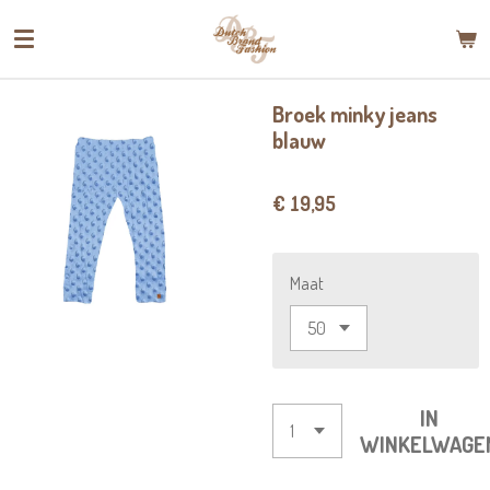
Ga
direct
naar
de
Broek minky jeans
hoofdinhoud
blauw
€ 19,95
Maat
IN
WINKELWAGE