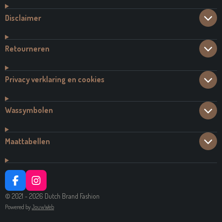
Disclaimer
Retourneren
Privacy verklaring en cookies
Wassymbolen
Maattabellen
F
I
A
N
© 2021 - 2026 Dutch Brand Fashion
C
S
Powered by
JouwWeb
E
T
B
A