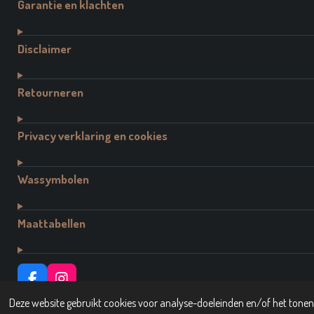
Garantie en klachten
Disclaimer
Retourneren
Privacy verklaring en cookies
Wassymbolen
Maattabellen
F
I
A
N
© 2021 - 2026 Dutch Brand Fashion
Deze website gebruikt cookies voor analyse-doeleinden en/of het tonen 
C
S