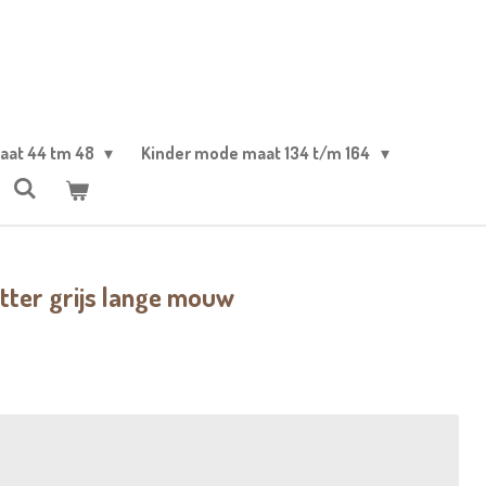
aat 44 tm 48
Kinder mode maat 134 t/m 164
itter grijs lange mouw