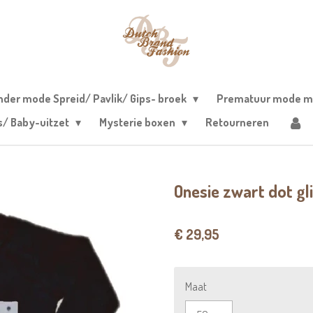
nder mode Spreid/ Pavlik/ Gips- broek
Prematuur mode m
s/ Baby-uitzet
Mysterie boxen
Retourneren
Onesie zwart dot gl
€ 29,95
Maat