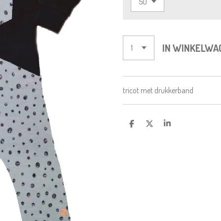
IN WINKELWA
tricot met drukkerband
D
D
S
E
E
H
L
E
A
E
L
R
N
E