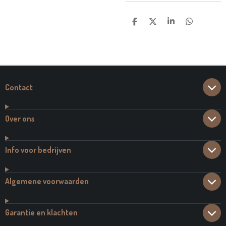
D
D
S
D
E
E
H
E
L
E
A
L
E
L
R
E
N
E
N
Contact
Over ons
Info voor bedrijven
Algemene voorwaarden
Garantie en klachten