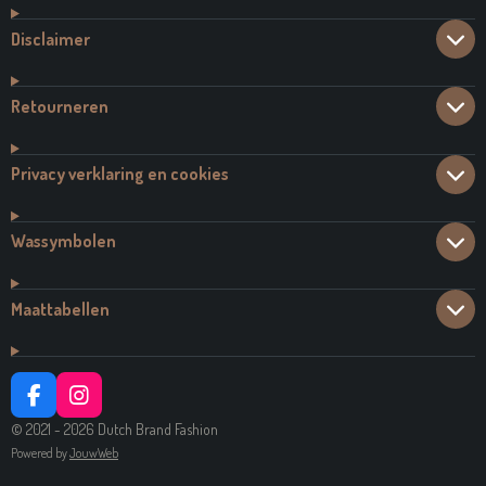
Disclaimer
Retourneren
Privacy verklaring en cookies
Wassymbolen
Maattabellen
F
I
A
N
© 2021 - 2026 Dutch Brand Fashion
C
S
Powered by
JouwWeb
E
T
B
A