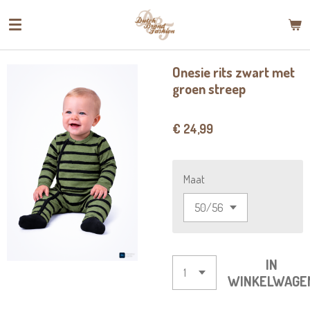
Ga
direct
naar
de
Onesie rits zwart met
hoofdinhoud
groen streep
€ 24,99
Maat
IN
WINKELWAGE