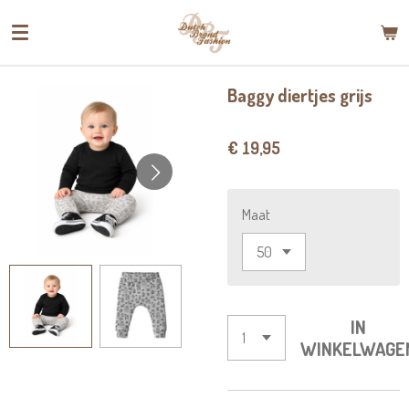
Ga
direct
naar
de
Baggy diertjes grijs
hoofdinhoud
€ 19,95
Maat
IN
WINKELWAGE