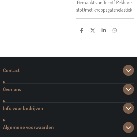
Gemaakt van Tricot( Rekbare
stof)met knoopsgatenelastiek
D
D
S
D
E
E
H
E
L
E
A
L
E
L
R
E
N
E
N
Contact
Over ons
Info voor bedrijven
Algemene voorwaarden