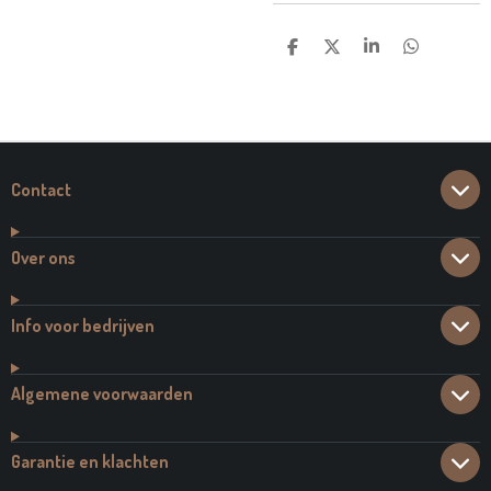
D
D
S
D
E
E
H
E
L
E
A
L
E
L
R
E
N
E
N
Contact
Over ons
Info voor bedrijven
Algemene voorwaarden
Garantie en klachten