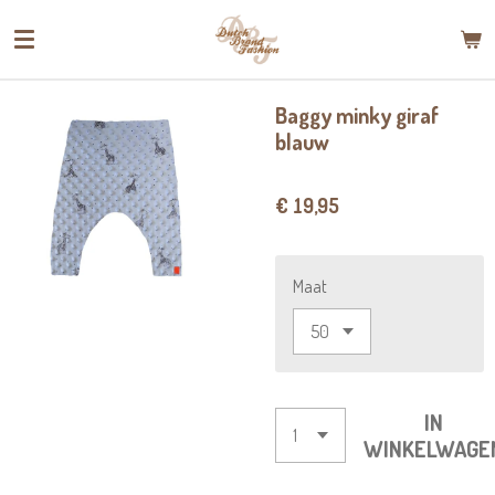
Ga
direct
naar
de
Baggy minky giraf
hoofdinhoud
blauw
€ 19,95
Maat
IN
WINKELWAGE