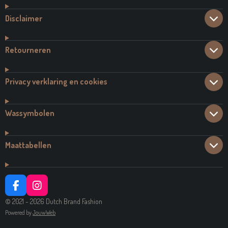
Disclaimer
Retourneren
Privacy verklaring en cookies
Wassymbolen
Maattabellen
F
I
A
N
© 2021 - 2026 Dutch Brand Fashion
C
S
Powered by
JouwWeb
E
T
B
A