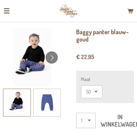
Ga
direct
naar
de
Baggy panter blauw-
hoofdinhoud
goud
€ 22,95
Maat
IN
WINKELWAGE