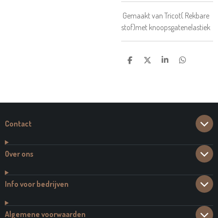
Gemaakt van Tricot( Rekbare
stof)met knoopsgatenelastiek
D
D
S
D
E
E
H
E
L
E
A
L
E
L
R
E
N
E
N
Contact
Over ons
Info voor bedrijven
Algemene voorwaarden