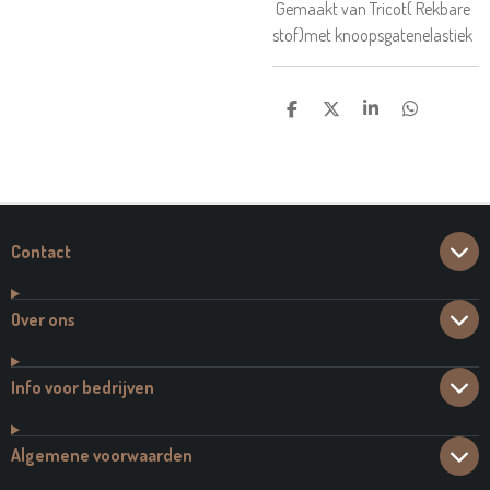
Gemaakt van Tricot( Rekbare
stof)met knoopsgatenelastiek
D
D
S
D
E
E
H
E
L
E
A
L
E
L
R
E
N
E
N
Contact
Over ons
Info voor bedrijven
Algemene voorwaarden