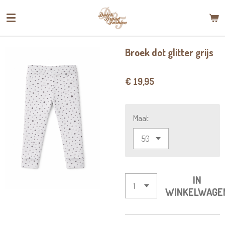
Ga
direct
naar
de
Broek dot glitter grijs
hoofdinhoud
€ 19,95
Maat
IN
WINKELWAGE