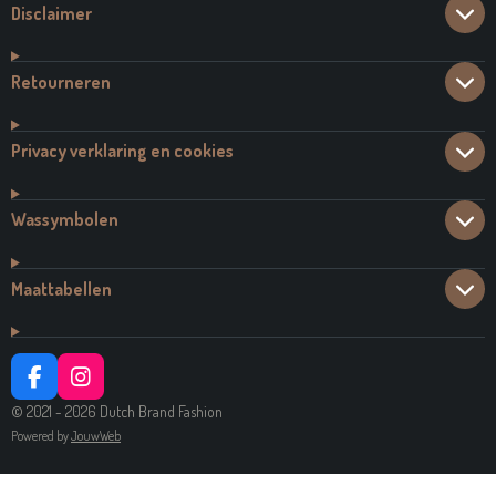
Disclaimer
Retourneren
Privacy verklaring en cookies
Wassymbolen
Maattabellen
F
I
A
N
© 2021 - 2026 Dutch Brand Fashion
C
S
Powered by
JouwWeb
E
T
B
A
O
G