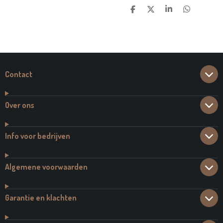
D
D
S
D
E
E
H
E
L
E
A
L
E
L
R
E
N
E
N
Contact
Over ons
Info voor bedrijven
Algemene voorwaarden
Garantie en klachten