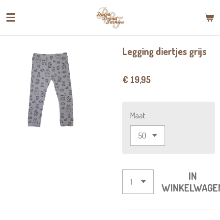
Ga
direct
naar
de
Legging diertjes grijs
hoofdinhoud
€ 19,95
Maat
IN
WINKELWAGE