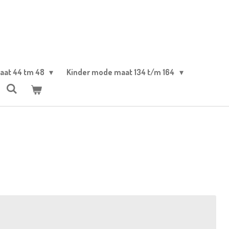
aat 44 tm 48
Kinder mode maat 134 t/m 164