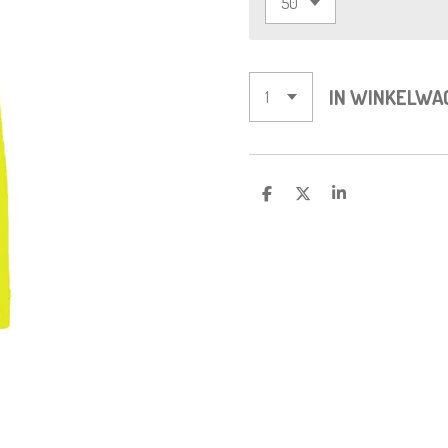
IN WINKELWA
D
D
S
E
E
H
L
E
A
E
L
R
N
E