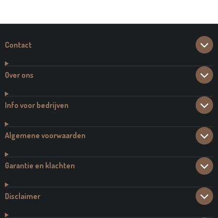
E
L
R
E
N
E
N
Contact
Over ons
Info voor bedrijven
Algemene voorwaarden
Garantie en klachten
Disclaimer