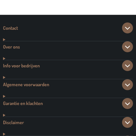
E
L
R
E
N
E
N
Contact
Over ons
Info voor bedrijven
Algemene voorwaarden
Garantie en klachten
Disclaimer