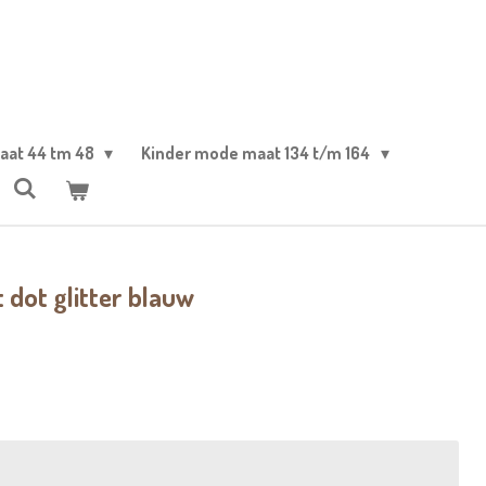
aat 44 tm 48
Kinder mode maat 134 t/m 164
 dot glitter blauw