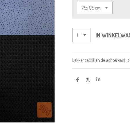
IN WINKELWA
Lekker zacht en de achterkant is 
D
D
S
E
E
H
L
E
A
E
L
R
N
E