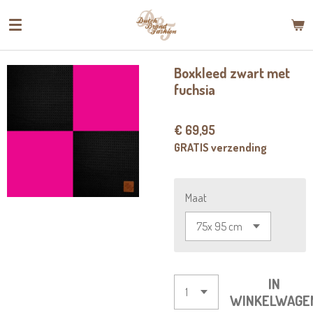
Ga
direct
naar
de
Boxkleed zwart met
hoofdinhoud
fuchsia
€ 69,95
GRATIS verzending
Maat
IN
WINKELWAGE