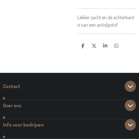
Lekker zacht en de achterkant
is van een antislipstof.
D
D
S
D
E
E
H
E
L
E
A
L
E
L
R
E
N
E
N
Contact
Over ons
Info voor bedrijven