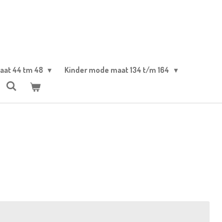
aat 44 tm 48
Kinder mode maat 134 t/m 164