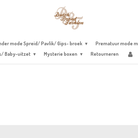
nder mode Spreid/ Pavlik/ Gips- broek
Prematuur mode m
s/ Baby-uitzet
Mysterie boxen
Retourneren