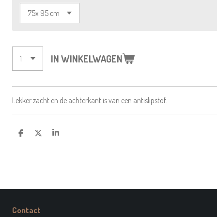
IN WINKELWAGEN
Lekker zacht en de achterkant is van een antislipstof.
D
D
S
E
E
H
L
E
A
E
L
R
N
E
Contact