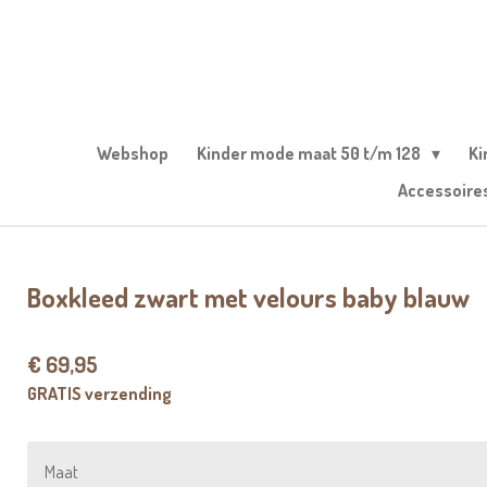
Ga
direct
naar
de
hoofdinhoud
Webshop
Kinder mode maat 50 t/m 128
Ki
Accessoire
Boxkleed zwart met velours baby blauw
€ 69,95
GRATIS verzending
Maat