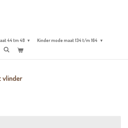
aat 44 tm 48
Kinder mode maat 134 t/m 164
 vlinder