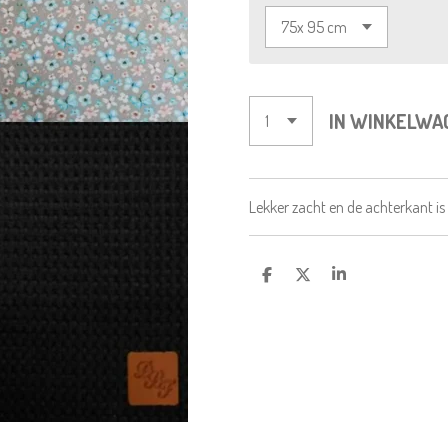
IN WINKELWA
Lekker zacht en de achterkant is 
D
D
S
E
E
H
L
E
A
E
L
R
N
E