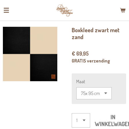
Ga
direct
naar
de
Boxkleed zwart met
hoofdinhoud
zand
€ 69,95
GRATIS verzending
Maat
IN
WINKELWAGE