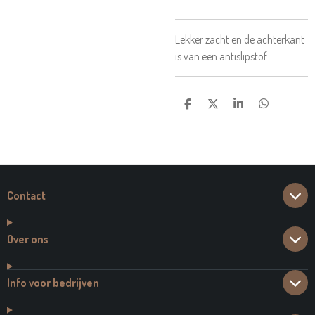
Lekker zacht en de achterkant
is van een antislipstof.
D
D
S
D
E
E
H
E
L
E
A
L
E
L
R
E
N
E
N
Contact
Over ons
Info voor bedrijven