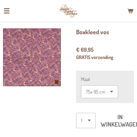
Ga
direct
naar
de
Boxkleed vos
hoofdinhoud
€ 69,95
GRATIS verzending
Maat
IN
WINKELWAGE