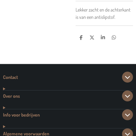
Lekker zacht en de achterkant
is van een antislipstof.
D
D
S
D
E
E
H
E
L
E
A
L
E
L
R
E
N
E
N
Contact
Over ons
Info voor bedrijven
Algemene voorwaarden