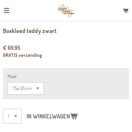
Ga
direct
naar
de
Boxkleed teddy zwart
hoofdinhoud
€ 69,95
GRATIS verzending
Maat
IN WINKELWAGEN