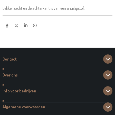
Lekker zacht en de achterkant is van een antislipstof.
D
D
S
D
E
E
H
E
L
E
A
L
E
L
R
E
N
E
N
Contact
Over ons
Info voor bedrijven
Algemene voorwaarden