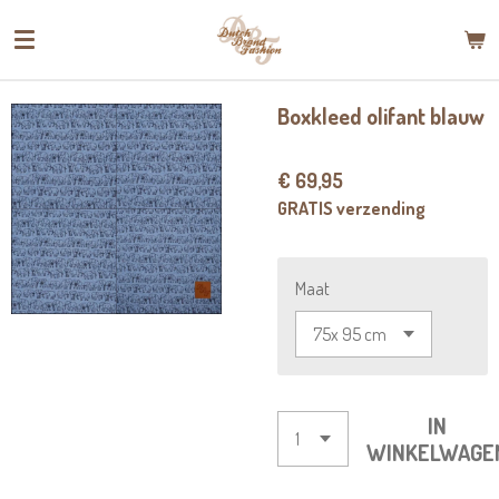
Ga
direct
naar
de
Boxkleed olifant blauw
hoofdinhoud
€ 69,95
GRATIS verzending
Maat
IN
WINKELWAGE