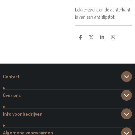
Lekker zacht en de achterkant
is van een antislipstof.
D
D
S
D
E
E
H
E
L
E
A
L
E
L
R
E
N
E
N
Contact
Over ons
Info voor bedrijven
Algemene voorwaarden