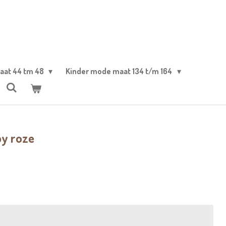
aat 44 tm 48
Kinder mode maat 134 t/m 164
by roze