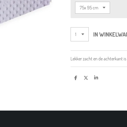
IN WINKELWA
Lekker zacht en de achterkant is 
D
D
S
E
E
H
L
E
A
E
L
R
N
E