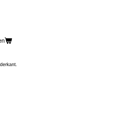
en
derkant.