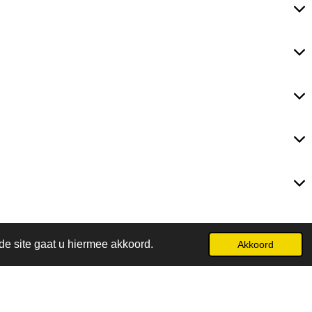
de site gaat u hiermee akkoord.
Akkoord
Powered by
JouwWeb