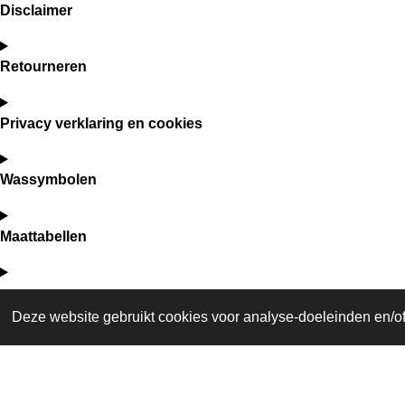
Disclaimer
Retourneren
Privacy verklaring en cookies
Wassymbolen
Maattabellen
Deze website gebruikt cookies voor analyse-doeleinden en/of 
F
I
a
n
© 2021 - 2026 Dutch Brand Fashion
c
s
e
t
b
a
o
g