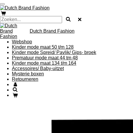
Ga
direct
naar
de
hoofdinhoud
Dutch Brand Fashion
Webshop
Kinder mode maat 50 t/m 128
Kinder mode Spreid/ Pavlik/ Gips- broek
Prematuur mode maat 44 tm 48
Kinder mode maat 134 t/m 164
Accessoires/ Baby-uitzet
Mysterie boxen
Retourneren